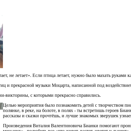
не летает». Если птица летает, нужно было махать руками как
 и прекрасной музыки Моцарта, написанной под воздействием
-викторины, с которыми прекрасно справились.
Целью мероприятия было познакомить детей с творчеством писа
полянке, в реке, на болоте, в полях - ты встретишь героев Биа
рассказы и сказки прочтёшь, и лучше знакомых зверушек узна
Произведения Виталия Валентиновича Бианки помогают проник
меньших», полюбить все «что живет, растет, цветет и дышит»