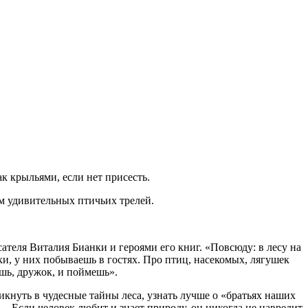
 крыльями, если нет присесть.
 удивительных птичьих трелей.
теля Виталия Бианки и героями его книг. «Повсюду: в лесу на
нки, у них побываешь в гостях. Про птиц, насекомых, лягушек
ешь, дружок, и поймешь».
нуть в чудесные тайны леса, узнать лучше о «братьях наших
. Если человек любит и знает природу, он никогда не навредит