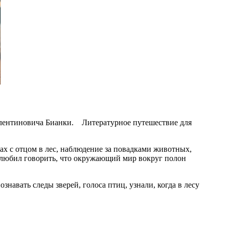
алентиновича Бианки. Литературное путешествие для
х с отцом в лес, наблюдение за повадками животных,
к любил говорить, что окружающий мир вокруг полон
авать следы зверей, голоса птиц, узнали, когда в лесу