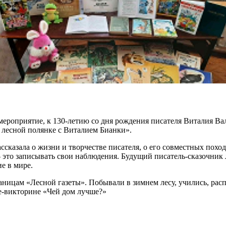
мероприятие, к 130-летию со дня рождения писателя Виталия В
а лесной полянке с Виталием Бианки».
зала о жизни и творчестве писателя, о его совместных похода
 – это записывать свои наблюдения. Будущий писатель-сказочни
ие в мире.
ам «Лесной газеты». Побывали в зимнем лесу, учились, распозн
ре-викторине «Чей дом лучше?»